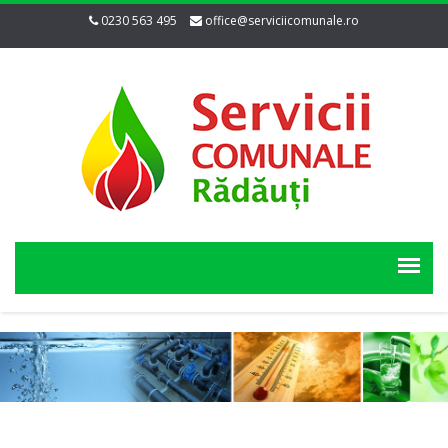
0230 563 495
office@serviciicomunale.ro