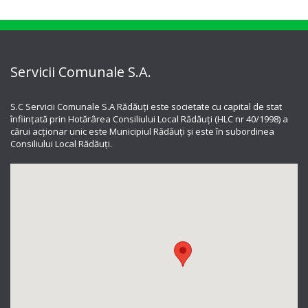
Servicii Comunale S.A.
S.C Servicii Comunale S.A Rădăuți este societate cu capital de stat
înființată prin Hotărârea Consiliului Local Rădăuți (HLC nr 40/1998) a
cărui acționar unic este Municipiul Rădăuți și este în subordinea
Consiliului Local Rădăuți.