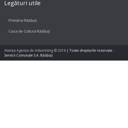
Legături utile
Primăria Rădăuți
Casa de Cultură Rădăuți
Atenția Agenția de Advertising © 2016
|
Toate drepturile rezervate -
Servicii Comunale S.A. Rădăuți