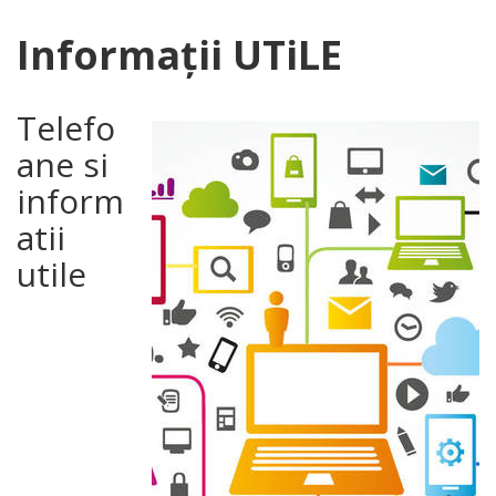
Informații UTiLE
Telefo
ane si
inform
atii
utile