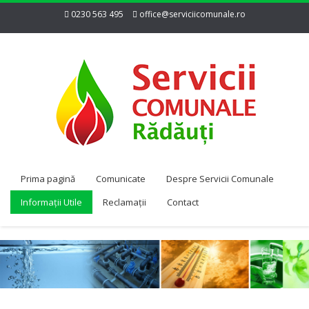
0230 563 495
office@serviciicomunale.ro
Prima pagină
Comunicate
Despre Servicii Comunale
Informații Utile
Reclamații
Contact